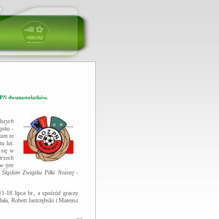
ZPN dwunastolatków.
lszych
ąska
-
tam to
u lat.
 się w
trzech
 w tym
 Śląskim Związku Piłki Nożnej
-
-18 lipca br., a spośród graczy
ła, Robert Jastrzębski i Mateusz