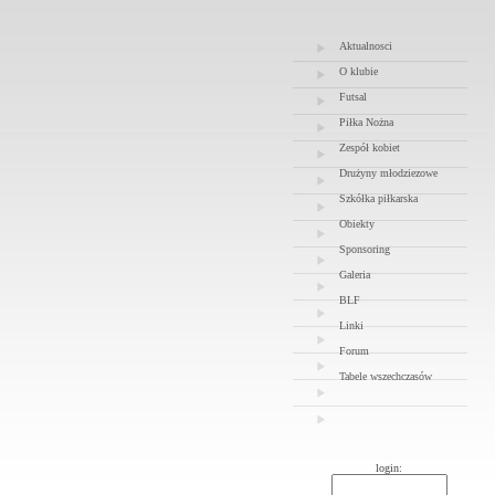
Aktualnosci
O klubie
Futsal
Piłka Nożna
Zespół kobiet
Drużyny młodziezowe
Szkółka piłkarska
Obiekty
Sponsoring
Galeria
BLF
Linki
Forum
Tabele wszechczasów
login: