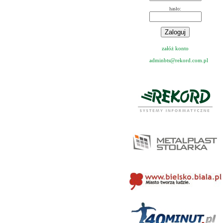
hasło:
załóż konto
adminbts@rekord.com.pl