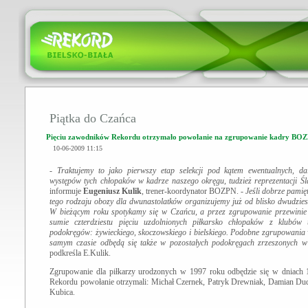
Piątka do Czańca
Pięciu zawodników Rekordu otrzymało powołanie na zgrupowanie kadry BO
10-06-2009 11:15
-
Traktujemy to jako pierwszy etap selekcji pod kątem ewentualnych, da
występów tych chłopaków w kadrze naszego okręgu, tudzież reprezentacji Śl
informuje
Eugeniusz Kulik
, trener-koordynator BOZPN. -
Jeśli dobrze pamię
tego rodzaju obozy dla dwunastolatków organizujemy już od blisko dwudziest
W bieżącym roku spotykamy się w Czańcu, a przez zgrupowanie przewinie
sumie czterdziestu pięciu uzdolnionych piłkarsko chłopaków z klubów 
podokręgów: żywieckiego, skoczowskiego i bielskiego. Podobne zgrupowania
samym czasie odbędą się także w pozostałych podokręgach zrzeszonych w
podkreśla E.Kulik.
Zgrupowanie dla piłkarzy urodzonych w 1997 roku odbędzie się w dniach 11
Rekordu powołanie otrzymali: Michał Czernek, Patryk Drewniak, Damian Duda
Kubica.