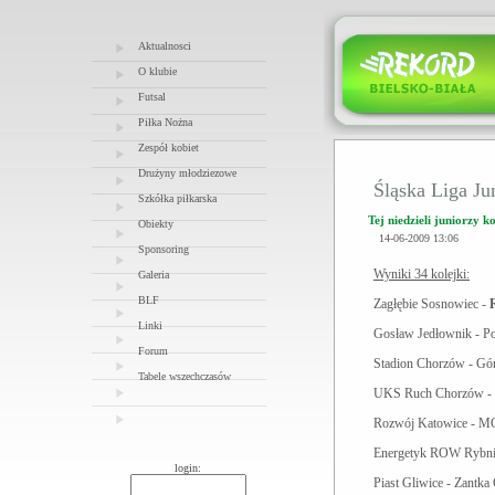
Aktualnosci
O klubie
Futsal
Piłka Nożna
Zespół kobiet
Drużyny młodziezowe
Śląska Liga Ju
Szkółka piłkarska
Tej niedzieli juniorzy 
Obiekty
14-06-2009 13:06
Sponsoring
Wyniki 34 kolejki:
Galeria
BLF
Zagłębie Sosnowiec -
Linki
Gosław Jedłownik - Po
Forum
Stadion Chorzów - Gó
Tabele wszechczasów
UKS Ruch Chorzów -
Rozwój Katowice - MO
Energetyk ROW Rybn
login:
Piast Gliwice - Zantk