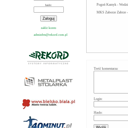
Pogoń Kamyk - Wodzis
hasło:
MKS Zaborze Zabrze -
załóż konto
adminbts@rekord.com.pl
Treść komentarza:
Login:
Hasło: